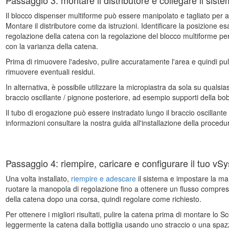
Passaggio 3: montare il distributore e collegare il sist
Il blocco dispenser multiforme può essere manipolato e tagliato per ada
Montare il distributore come da istruzioni. Identificare la posizione e
regolazione della catena con la regolazione del blocco multiforme per c
con la varianza della catena.
Prima di rimuovere l'adesivo, pulire accuratamente l'area e quindi puli
rimuovere eventuali residui.
In alternativa, è possibile utilizzare la micropiastra da sola su qualsi
braccio oscillante / pignone posteriore, ad esempio supporti della bobi
Il tubo di erogazione può essere instradato lungo il braccio oscillante 
informazioni consultare la nostra guida all'installazione della procedur
Passaggio 4: riempire, caricare e configurare il tuo vS
Una volta installato,
riempire e adescare
il sistema e impostare la ma
ruotare la manopola di regolazione fino a ottenere un flusso compreso
della catena dopo una corsa, quindi regolare come richiesto.
Per ottenere i migliori risultati, pulire la catena prima di montare lo Sc
leggermente la catena dalla bottiglia usando uno straccio o una spazzo