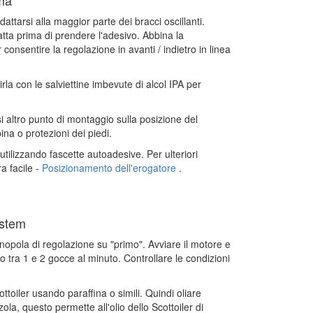
ema
ttarsi alla maggior parte dei bracci oscillanti.
satta prima di prendere l'adesivo. Abbina la
onsentire la regolazione in avanti / indietro in linea
rla con le salviettine imbevute di alcol IPA per
asi altro punto di montaggio sulla posizione del
na o protezioni dei piedi.
utilizzando fascette autoadesive. Per ulteriori
a facile -
Posizionamento dell'erogatore
.
ystem
nopola di regolazione su "primo". Avviare il motore e
 tra 1 e 2 gocce al minuto. Controllare le condizioni
ottoiler usando paraffina o simili. Quindi oliare
la, questo permette all'olio dello Scottoiler di