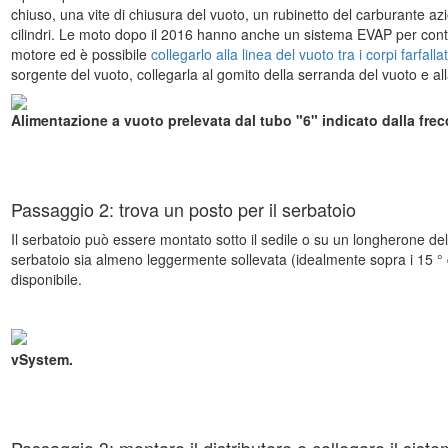
chiuso, una vite di chiusura del vuoto, un rubinetto del carburante az
cilindri. Le moto dopo il 2016 hanno anche un sistema EVAP per contr
motore ed è possibile
collegarlo alla linea del vuoto tra i corpi farfalla
sorgente del vuoto, collegarla al gomito della serranda del vuoto e alla
Alimentazione a vuoto prelevata dal tubo "6" indicato dalla frecci
Passaggio 2: trova un posto per il serbatoio
Il serbatoio può essere montato sotto il sedile o su un longherone del 
serbatoio sia almeno leggermente sollevata (idealmente sopra i 15 °
disponibile.
vSystem.