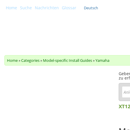
Home
Suche
Nachrichten
Glossar
Deutsch
Scottoiler Support Center
Home
»
Categories
»
Model-specific Install Guides
»
Yamaha
Geben
zu er
XT12