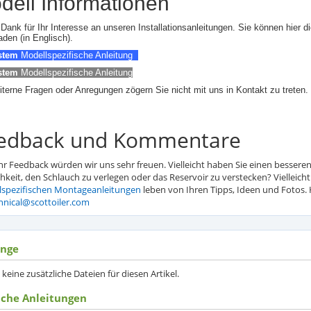
dell Informationen
 Dank für Ihr Interesse an unseren Installationsanleitungen. Sie können hier di
aden (in Englisch).
stem
Modellspezifische Anleitung
stem
Modellspezifische Anleitung
iterne Fragen oder Anregungen zögern Sie nicht mit uns in Kontakt zu treten.
edback und Kommentare
hr Feedback würden wir uns sehr freuen. Vielleicht haben Sie einen besseren
hkeit, den Schlauch zu verlegen oder das Reservoir zu verstecken? Vielleicht
lspezifischen Montageanleitungen
leben von Ihren Tipps, Ideen und Fotos. H
hnical@scottoiler.com
nge
t keine zusätzliche Dateien für diesen Artikel.
iche Anleitungen