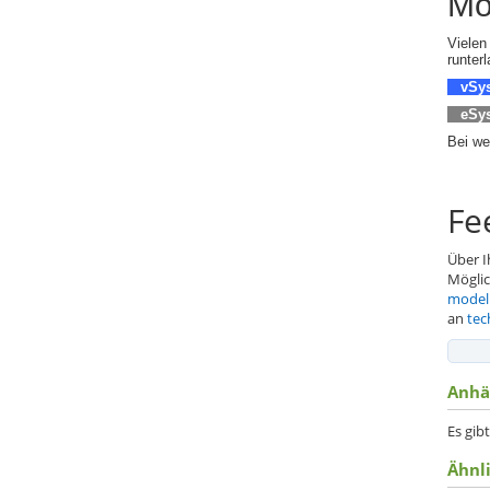
Mo
Vielen
runterl
vSy
eSy
Bei we
Fe
Über I
Möglic
model
an
tec
Anhä
Es gib
Ähnl