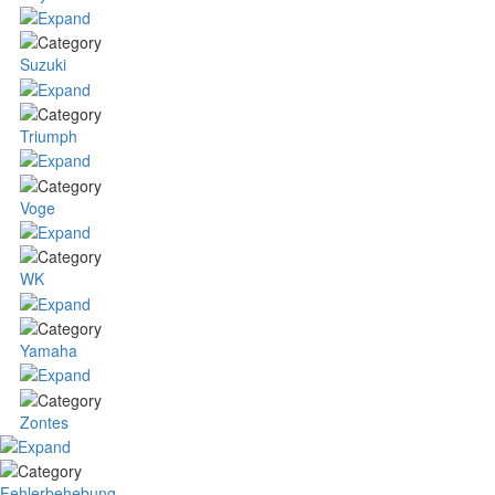
Suzuki
Triumph
Voge
WK
Yamaha
Zontes
Fehlerbehebung