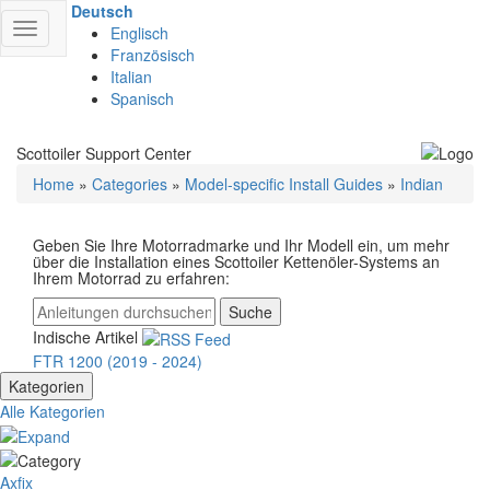
Deutsch
Navigation
Englisch
umschalten
Französisch
Italian
Spanisch
Scottoiler Support Center
Home
»
Categories
»
Model-specific Install Guides
»
Indian
Geben Sie Ihre Motorradmarke und Ihr Modell ein, um mehr
über die Installation eines Scottoiler Kettenöler-Systems an
Ihrem Motorrad zu erfahren:
Suche
Indische Artikel
FTR 1200 (2019 - 2024)
Kategorien
Alle Kategorien
Axfix